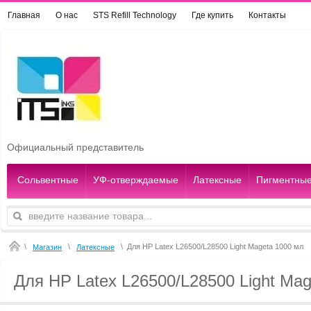
Главная
О нас
STS Refill Technology
Где купить
Контакты
Официальный представитель
Сольвентные
УФ-отверждаемые
Латексные
Пигментны
\
\
\
Для HP Latex L26500/L28500 Light Mageta 1000 мл
Магазин
Латексные
Для HP Latex L26500/L28500 Light Ma