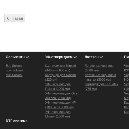
Сольвентные
УФ-отверждаемые
Латексные
Пи
Eco Solvent
Картридж для Mimaki
Латексные чернила
Че
Low Solvent
(440 мл / 600 мл)
(1000 мл)
K3
Mild Solvent
Картридж для Roland
Латексные чернила в
Че
(220 мл)
пакетах (3000 мл)
HD
УФ - чернила для
Картридж для HP Latex
Че
Roland (1000 мл)
(775 мл)
(10
УФ - чернила для Oce
Чер
Arizona (2000 мл)
мл
УФ - чернила для HP
Ка
(1000 мл / 3000 мл)
Ка
УФ - чернила для
Ка
Mimaki (1000 мл)
DTF система