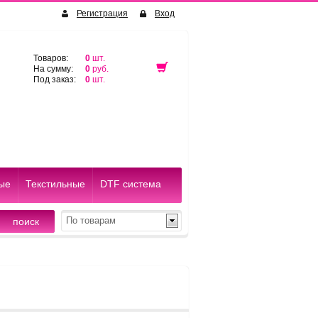
Регистрация
Вход
Товаров:
0
шт.
На сумму:
0
руб.
Под заказ:
0
шт.
ые
Текстильные
DTF система
По товарам