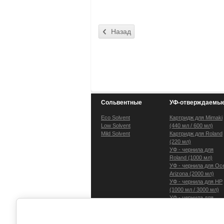
Сольвентные
УФ-отверждаемы
Eco Solvent
Картридж для Mimaki
Low Solvent
(440 мл / 600 мл)
Mild Solvent
Картридж для Roland
(220 мл)
УФ - чернила для
Roland (1000 мл)
УФ - чернила для Oc
Arizona (2000 мл)
УФ - чернила для HP
(1000 мл / 3000 мл)
УФ - чернила для
Mimaki (1000 мл)
DTF система