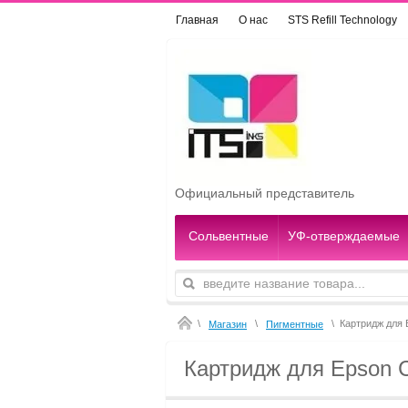
Главная
О нас
STS Refill Technology
Официальный представитель
Сольвентные
УФ-отверждаемые
\
\
\
Картридж для 
Магазин
Пигментные
Картридж для Epson C