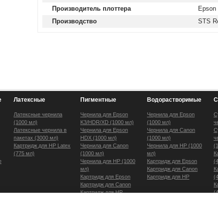
Производитель плоттера
Epson
Производство
STS Re
е
Латексные
Пигментные
Водорастворимые
С
Латексные чернила
Чернила для Epson
Чернила для Epson
С
(1000 мл)
K3/HDR/XD (1000 мл)
(1000 мл)
ч
Латексные чернила в
Чернила для Epson
Чернила для Canon
С
пакетах (3000 мл)
HDX (1000 мл)
(1000 мл)
ч
Картридж для HP Latex
Чернила для Canon
Чернила для HP (1000
(
(775 мл)
(1000 мл)
мл)
К
e
Чернила для HP (1000
Картридж для Epson
(
мл)
Картридж для Canon
К
Картридж для Epson
Картридж для HP
(
Картридж для Canon
К
Картридж для HP
(