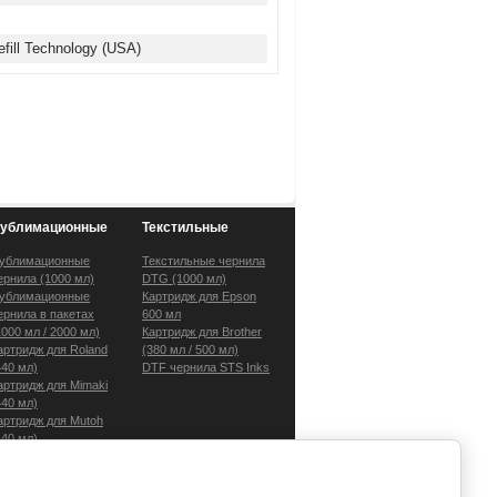
fill Technology (USA)
ублимационные
Текстильные
ублимационные
Текстильные чернила
ернила (1000 мл)
DTG (1000 мл)
ублимационные
Картридж для Epson
ернила в пакетах
600 мл
1000 мл / 2000 мл)
Картридж для Brother
артридж для Roland
(380 мл / 500 мл)
440 мл)
DTF чернила STS Inks
артридж для Mimaki
440 мл)
артридж для Mutoh
440 мл)