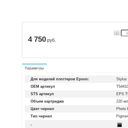
4 750
руб.
Параметры
Для моделей плоттеров Epson:
Stylus
OEM артикул
T5441
STS артикул
EPS.T
Объем картриджа
220 м
Цвет чернил
Photo 
Тип чернил
Pigme
-